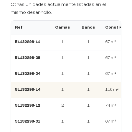
Otras unidades actualmente listadas en el
mismo desarrollo.
Ref
Camas
Baños
Construcci
51132298-11
1
1
67 m²
51132298-08
1
1
67 m²
51132298-04
1
1
67 m²
51132298-14
1
1
116 m²
51132298-12
2
1
74 m²
51132298-01
1
1
67 m²