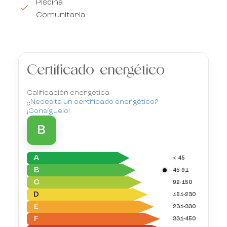
Piscina
Comunitaria
Certificado energético
Calificación energética
¿Necesita un certificado energético?
¡Consíguelo!
B
A
< 45
B
45-91
C
92-150
D
151-230
E
231-330
F
331-450