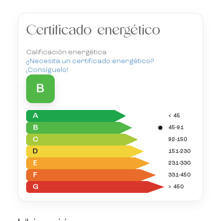
Certificado energético
Calificación energética
¿Necesita un certificado energético?
¡Consíguelo!
B
A
< 45
B
45-91
C
92-150
D
151-230
E
231-330
F
331-450
G
> 450