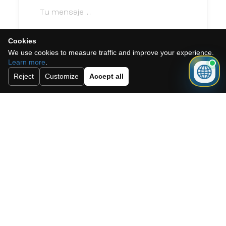
Cookies
We use cookies to measure traffic and improve your experience.
Learn more
.
Acepto la política de cookies, la
Reject
Customize
Accept all
política de privacidad y los términos y
condiciones.
Suscríbete a nuestro boletín.
Enviar