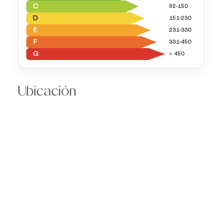
C
92-150
D
151-230
E
231-330
F
331-450
G
> 450
Ubicación