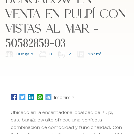
VENTA EN PULPÍ CON
Acepto la política de cookies, la política de
Acepto la política de cookies, la política de
privacidad y los términos y condiciones.
privacidad y los términos y condiciones.
VISTAS AL MAR -
50582859-03
Suscríbete a nuestro boletín.
Suscríbete a nuestro boletín.
Bungaló
3
2
167 m²
Imprimir
Ubicado en la encantadora localidad de Pulpí,
este bungalow alto ofrece una perfecta
combinación de comodidad y funcionalidad. Con