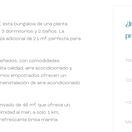
¿I
í, esta bungalow de una planta
 3 dormitorios y 2 baños. La
p
a adicional de 21 m², perfecta para
iseñados, con comodidades
a calidad, aire acondicionado y
marios empotrados ofrecen un
reinstalación de aire acondicionado
privado de 46 m², que ofrece un
imidad al mar, a solo 1 km,
refrescante brisa marina.