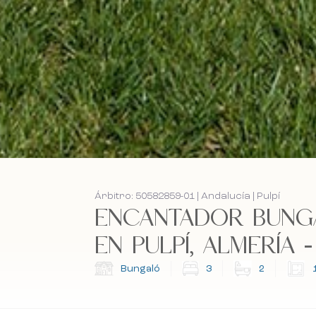
Árbitro: 50582859-01 | Andalucía | Pulpí
ENCANTADOR BUNG
EN PULPÍ, ALMERÍA - 
Bungaló
3
2