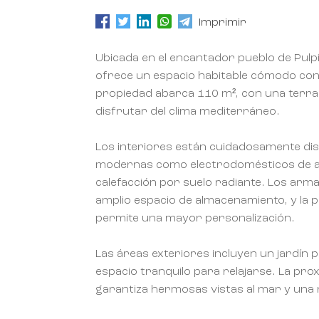
Imprimir
Ubicada en el encantador pueblo de Pulp
ofrece un espacio habitable cómodo con
propiedad abarca 110 m², con una terraz
disfrutar del clima mediterráneo.
Los interiores están cuidadosamente d
modernas como electrodomésticos de alt
calefacción por suelo radiante. Los ar
amplio espacio de almacenamiento, y la p
permite una mayor personalización.
Las áreas exteriores incluyen un jardín 
espacio tranquilo para relajarse. La prox
garantiza hermosas vistas al mar y una 