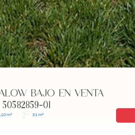
ALOW BAJO EN VENTA
50582859-01
110 m²
21 m²