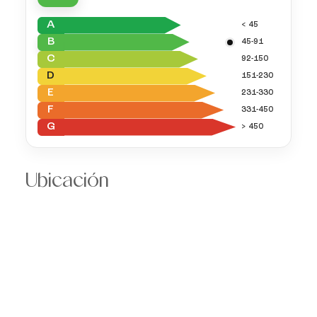
A
< 45
B
45-91
C
92-150
D
151-230
E
231-330
F
331-450
G
> 450
Ubicación