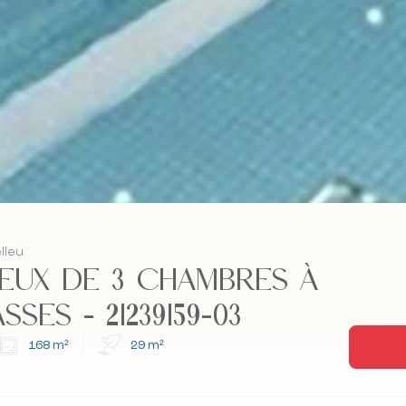
lleu
IEUX DE 3 CHAMBRES À
SES - 21239159-03
168 m²
29 m²