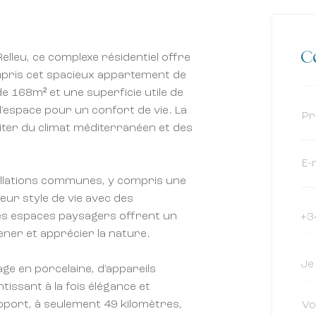
Ce
elleu, ce complexe résidentiel offre
mpris cet spacieux appartement de
e 168m² et une superficie utile de
'espace pour un confort de vie. La
iter du climat méditerranéen et des
allations communes, y compris une
leur style de vie avec des
Les espaces paysagers offrent un
ner et apprécier la nature.
ge en porcelaine, d'appareils
issant à la fois élégance et
roport, à seulement 49 kilomètres,