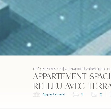
Réf. : 21239159-03 | Comunidad Valenciana | Re
APPARTEMENT SPAC
RELLEU AVEC TERRAS
Appartement
3
2