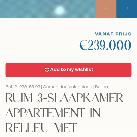
Onze aanpak
Bekijk excursies
VANAF PRIJS
€239.000
Sell With Us
Nieuws
Add to my wishlist
Contact
Ref: 21239159-03 | Comunidad Valenciana | Relleu
RUIM 3-SLAAPKAMER
Bel mij terug
Bel mij terug
APPARTEMENT IN
RELLEU MET
Ik accepteer het cookiebeleid, het privacybeleid
Ik accepteer het cookiebeleid, het privacybeleid