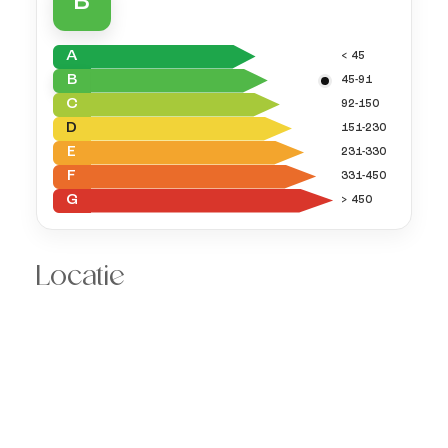
B
A
< 45
B
45-91
C
92-150
D
151-230
E
231-330
F
331-450
G
> 450
Locatie