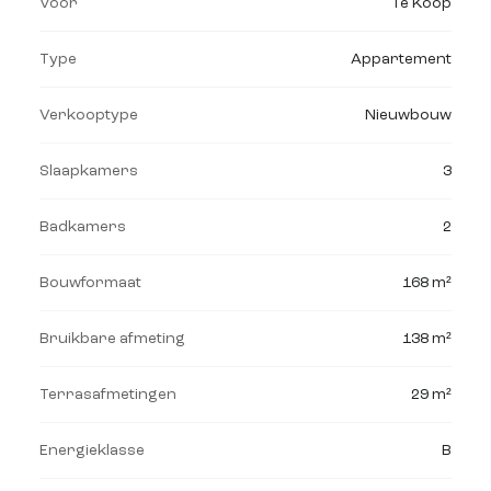
Voor
Te Koop
Type
Appartement
Verkooptype
Nieuwbouw
Slaapkamers
3
Badkamers
2
Bouwformaat
168 m²
Bruikbare afmeting
138 m²
Terrasafmetingen
29 m²
Energieklasse
B