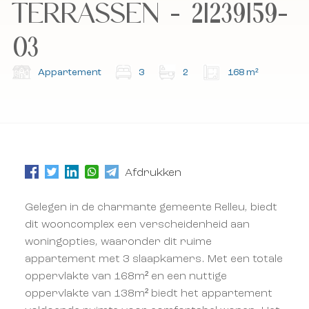
en de algemene voorwaarden.
en de algemene voorwaarden.
TERRASSEN - 21239159-
03
Abonneer u op onze nieuwsbrief.
Abonneer u op onze nieuwsbrief.
Appartement
3
2
168 m²
Afdrukken
Gelegen in de charmante gemeente Relleu, biedt
dit wooncomplex een verscheidenheid aan
woningopties, waaronder dit ruime
appartement met 3 slaapkamers. Met een totale
oppervlakte van 168m² en een nuttige
oppervlakte van 138m² biedt het appartement