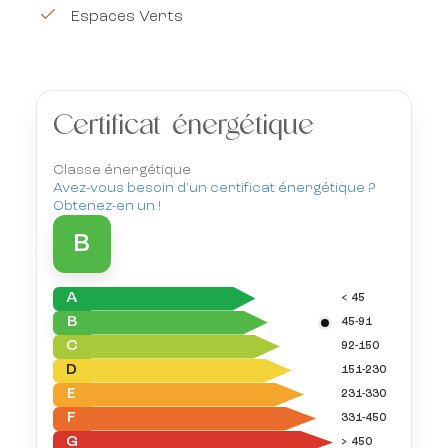
Espaces Verts
Certificat énergétique
Classe énergétique
Avez-vous besoin d'un certificat énergétique ?
Obtenez-en un !
B
A
< 45
B
45-91
C
92-150
D
151-230
E
231-330
F
331-450
G
> 450