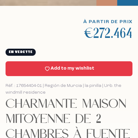
Voyages touristiques
À PARTIR DE PRIX
€272.464
Sell With Us
Nouvelles
EN VEDETTE
Contact
Add to my wishlist
Bel mij terug
Bel mij terug
Réf. : 17654404-01 | Región de Murcia | la pinilla | Urb. the
windmill residence
CHARMANTE MAISON
MITOYENNE DE 2
J'accepte la politique de cookies, la politique de
J'accepte la politique de cookies, la politique de
confidentialité et les conditions générales.
confidentialité et les conditions générales.
CHAMBRES À FUENTE