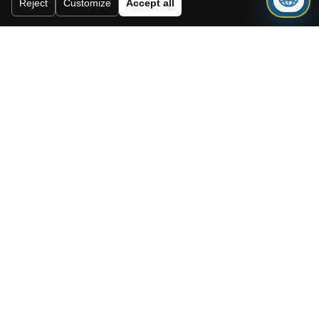
Reject
Customize
Accept all
Envoyer
Need a mortgage for this
property?
Get mortgage advice before booking
your viewing.
Get mortgage advice