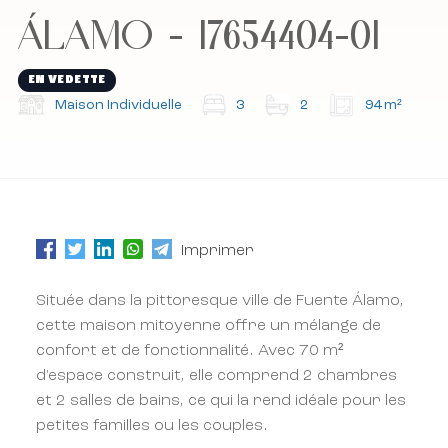
Abonnez-vous à notre newsletter.
Abonnez-vous à notre newsletter.
ÁLAMO - 17654404-01
EN VEDETTE
Maison Individuelle
3
2
94 m²
Imprimer
Située dans la pittoresque ville de Fuente Álamo,
cette maison mitoyenne offre un mélange de
confort et de fonctionnalité. Avec 70 m²
d'espace construit, elle comprend 2 chambres
et 2 salles de bains, ce qui la rend idéale pour les
petites familles ou les couples.