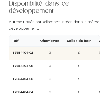
Disponibilité dans ce
développement
Autres unités actuellement listées dans le même
développement.
Réf
Chambres
Salles de bain
Const
17654404-01
3
2
94 m²
17654404-02
3
2
94 m²
17654404-03
3
2
94 m²
17654404-04
3
3
143 m