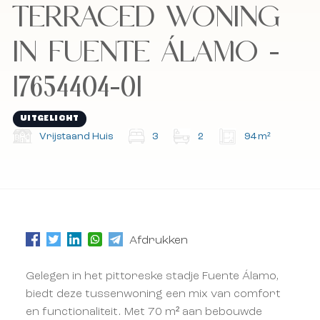
TERRACED WONING
Abonneer u op onze nieuwsbrief.
Abonneer u op onze nieuwsbrief.
IN FUENTE ÁLAMO -
17654404-01
UITGELICHT
Vrijstaand Huis
3
2
94 m²
Afdrukken
Gelegen in het pittoreske stadje Fuente Álamo,
biedt deze tussenwoning een mix van comfort
en functionaliteit. Met 70 m² aan bebouwde