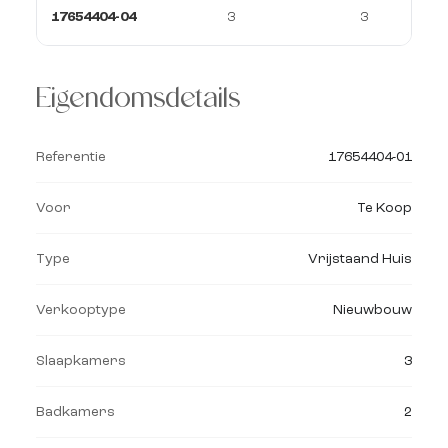
17654404-04
3
3
Eigendomsdetails
Referentie
17654404-01
Voor
Te Koop
Type
Vrijstaand Huis
Verkooptype
Nieuwbouw
Slaapkamers
3
Badkamers
2