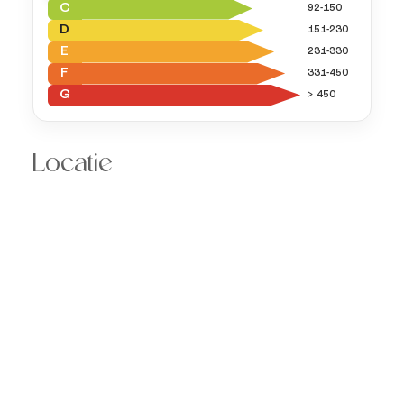
C
92-150
D
151-230
E
231-330
F
331-450
G
> 450
Locatie