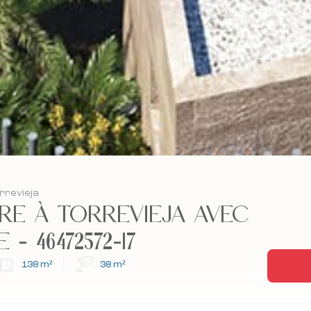
orrevieja
RE À TORREVIEJA AVEC
- 46472572-17
138 m²
38 m²