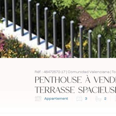
Réf. : 46472572-17 | Comunidad Valenciana | T
PENTHOUSE À VEND
TERRASSE SPACIEUSE 
Appartement
3
2