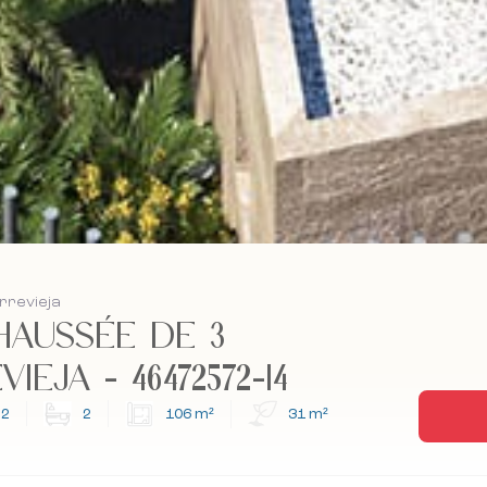
orrevieja
HAUSSÉE DE 3
EJA - 46472572-14
2
2
106 m²
31 m²