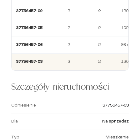
37756457-02
3
2
130 m²
37756457-05
2
2
102 m²
37756457-06
2
2
99 m²
37756457-03
3
2
130 m²
Szczegóły nieruchomości
Odniesienie
37756457-03
Dla
Na sprzedaż
Typ
Mieszkanie