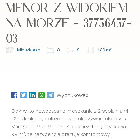
prywatności oraz regulamin.
prywatności oraz regulamin.
MENOR Z WIDOKIEM
NA MORZE - 37756457-
Zapisz się do naszego newslettera.
Zapisz się do naszego newslettera.
03
Mieszkanie
3
2
130 m²
Wydrukować
Odkryj to nowoczesne mieszkanie z 2 sypialniami
i 2 łazienkami, położone w ekskluzywnej okolicy La
Manga del Mar Menor. Z powierzchnią użytkową
99 m², ta rezydencja oferuje komfortowy i