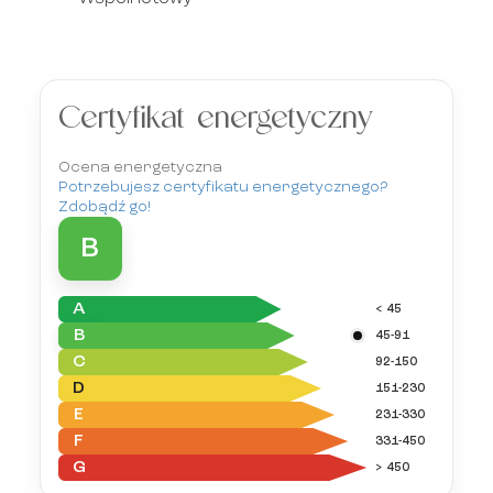
Certyfikat energetyczny
Ocena energetyczna
Potrzebujesz certyfikatu energetycznego?
Zdobądź go!
B
A
< 45
B
45-91
C
92-150
D
151-230
E
231-330
F
331-450
G
> 450