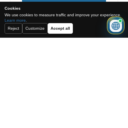
Wysłać
Cookies
We use cookies to measure traffic and improve your experience.
Learn more
.
Reject
Customize
Accept all
Need a mortgage for this
property?
Get mortgage advice before booking
your viewing.
Get mortgage advice