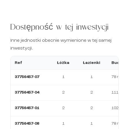
Dostępność w tej inwestycji
Inne jednostki obecnie wymienione w tej samej
inwestycji.
Ref
Łóżka
Łazienki
Budowa
37756457-07
1
1
78 m²
37756457-04
2
2
111 m²
37756457-01
2
2
102 m²
37756457-08
1
1
78 m²