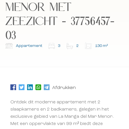
en de algemene voorwaarden.
en de algemene voorwaarden.
MENOR MET
ZEEZICHT - 37756457-
Abonneer u op onze nieuwsbrief.
Abonneer u op onze nieuwsbrief.
03
Appartement
3
2
130 m²
Afdrukken
Ontdek dit moderne appartement met 2
slaapkamers en 2 badkamers, gelegen in het
exclusieve gebied van La Manga del Mar Menor.
Met een oppervlakte van 99 m² biedt deze