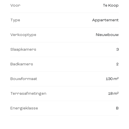
Voor
Te Koop
Type
Appartement
Verkooptype
Nieuwbouw
Slaapkamers
3
Badkamers
2
Bouwformaat
130 m²
Terrasafmetingen
18 m²
Energieklasse
B