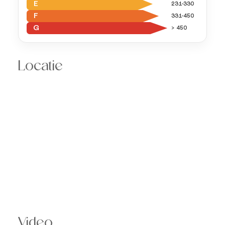
E
231-330
F
331-450
G
> 450
Locatie
Video