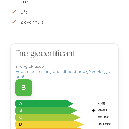
Tuin
Lift
Ziekenhuis
Energiecertificaat
Energieklasse
Heeft u een energiecertificaat nodig? Verkrijg er
een!
B
A
< 45
B
45-91
C
92-150
D
151-230