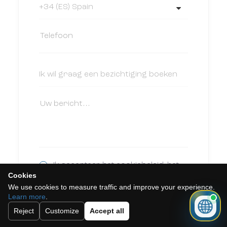
Ik accepteer het cookiebeleid, het
Cookies
privacybeleid en de algemene
We use cookies to measure traffic and improve your experience.
voorwaarden.
Learn more
.
Abonneer u op onze nieuwsbrief.
Reject
Customize
Accept all