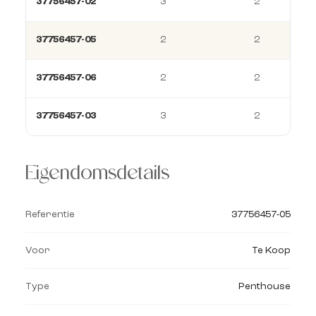
37756457-02
3
2
37756457-05
2
2
37756457-06
2
2
37756457-03
3
2
Eigendomsdetails
Referentie
37756457-05
Voor
Te Koop
Type
Penthouse