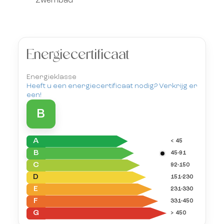
Zwembad
Energiecertificaat
Energieklasse
Heeft u een energiecertificaat nodig? Verkrijg er
een!
B
A
< 45
B
45-91
C
92-150
D
151-230
E
231-330
F
331-450
G
> 450