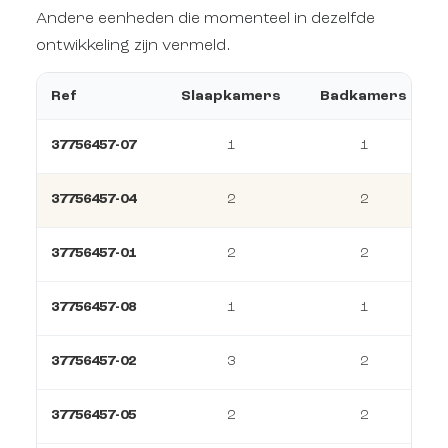
Andere eenheden die momenteel in dezelfde
ontwikkeling zijn vermeld.
Ref
Slaapkamers
Badkamers
37756457-07
1
1
37756457-04
2
2
37756457-01
2
2
37756457-08
1
1
37756457-02
3
2
37756457-05
2
2