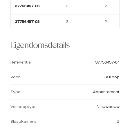
37756457-06
2
2
37756457-03
3
2
Eigendomsdetails
Referentie
37756457-04
Voor
Te Koop
Type
Appartement
Verkooptype
Nieuwbouw
Slaapkamers
2