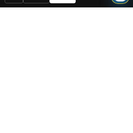
Need a mortgage for this
property?
Get mortgage advice before booking
your viewing.
Get mortgage advice