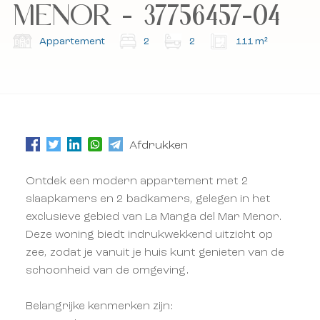
MENOR - 37756457-04
Abonneer u op onze nieuwsbrief.
Abonneer u op onze nieuwsbrief.
Appartement
2
2
111 m²
Afdrukken
Ontdek een modern appartement met 2
slaapkamers en 2 badkamers, gelegen in het
exclusieve gebied van La Manga del Mar Menor.
Deze woning biedt indrukwekkend uitzicht op
zee, zodat je vanuit je huis kunt genieten van de
schoonheid van de omgeving.
Belangrijke kenmerken zijn: