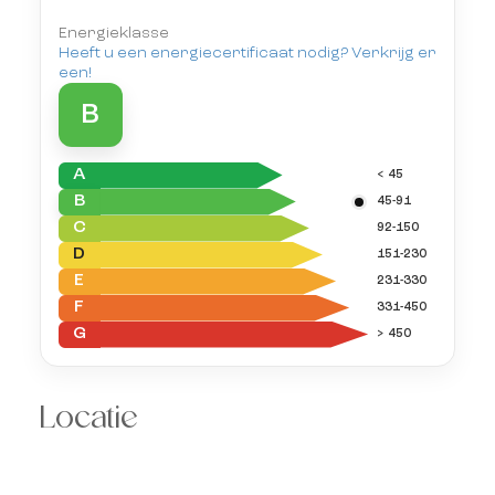
Energieklasse
Heeft u een energiecertificaat nodig? Verkrijg er
een!
B
A
< 45
B
45-91
C
92-150
D
151-230
E
231-330
F
331-450
G
> 450
Locatie