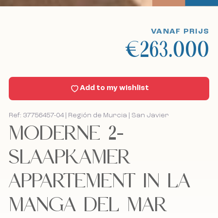
Bekijk excursies
VANAF PRIJS
€263.000
Sell With Us
Nieuws
Add to my wishlist
Contact
Ref: 37756457-04 | Región de Murcia | San Javier
MODERNE 2-
Bel mij terug
Bel mij terug
SLAAPKAMER
APPARTEMENT IN LA
Ik accepteer het cookiebeleid, het privacybeleid
Ik accepteer het cookiebeleid, het privacybeleid
en de algemene voorwaarden.
en de algemene voorwaarden.
MANGA DEL MAR