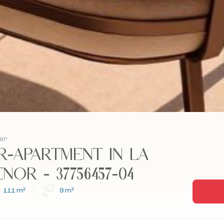
ier
R-APARTMENT IN LA
OR - 37756457-04
111 m²
9 m²