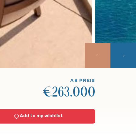
AB PREIS
€263.000
Add to my wishlist