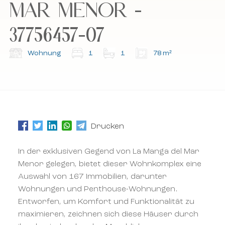
MAR MENOR -
Geschäftsbedingungen.
Geschäftsbedingungen.
37756457-07
Abonnieren Sie unseren Newsletter.
Abonnieren Sie unseren Newsletter.
Wohnung
1
1
78 m²
Drucken
In der exklusiven Gegend von La Manga del Mar
Menor gelegen, bietet dieser Wohnkomplex eine
Auswahl von 167 Immobilien, darunter
Wohnungen und Penthouse-Wohnungen.
Entworfen, um Komfort und Funktionalität zu
maximieren, zeichnen sich diese Häuser durch