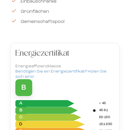
Einbauschränke
Grünflächen
Gemeinschaftspool
Energiezertifikat
Energieeffizienzklasse
Benötigen Sie ein Energiezertifikat? Holen Sie
sich eins!
B
A
< 45
B
45-91
C
92-150
D
151-230