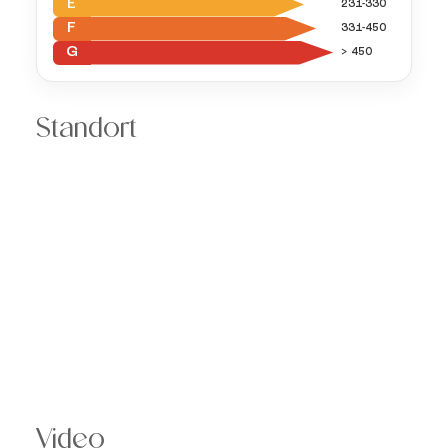
E
231-330
F
331-450
G
> 450
Standort
Video