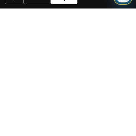
Need a mortgage for this
property?
Get mortgage advice before booking
your viewing.
Get mortgage advice