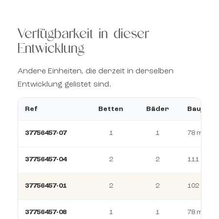
Verfügbarkeit in dieser
Entwicklung
Andere Einheiten, die derzeit in derselben
Entwicklung gelistet sind.
Ref
Betten
Bäder
Baujahr
37756457-07
1
1
78 m²
37756457-04
2
2
111 m²
37756457-01
2
2
102 m²
37756457-08
1
1
78 m²