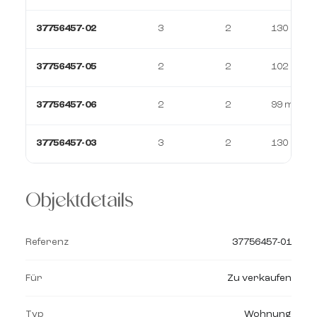
37756457-02
3
2
130 m²
37756457-05
2
2
102 m²
37756457-06
2
2
99 m²
37756457-03
3
2
130 m²
Objektdetails
Referenz
37756457-01
Für
Zu verkaufen
Typ
Wohnung