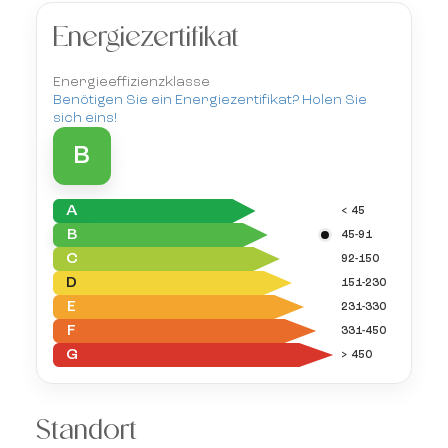
Energiezertifikat
Energieeffizienzklasse
Benötigen Sie ein Energiezertifikat? Holen Sie
sich eins!
B
A
< 45
B
45-91
C
92-150
D
151-230
E
231-330
F
331-450
G
> 450
Standort