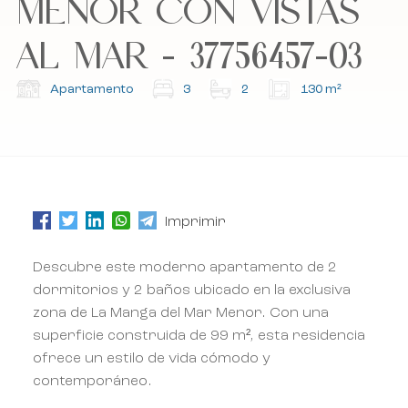
MENOR CON VISTAS
AL MAR - 37756457-03
Suscríbete a nuestro boletín.
Suscríbete a nuestro boletín.
Apartamento
3
2
130 m²
Imprimir
Descubre este moderno apartamento de 2
dormitorios y 2 baños ubicado en la exclusiva
zona de La Manga del Mar Menor. Con una
superficie construida de 99 m², esta residencia
ofrece un estilo de vida cómodo y
contemporáneo.