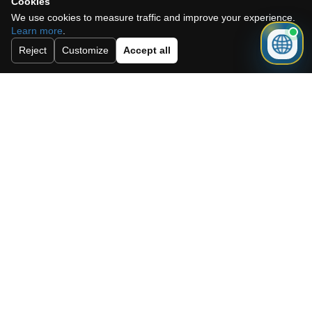
Cookies
We use cookies to measure traffic and improve your experience.
Enviar
Learn more
.
Reject
Customize
Accept all
Need a mortgage for this
property?
Get mortgage advice before booking
your viewing.
Get mortgage advice