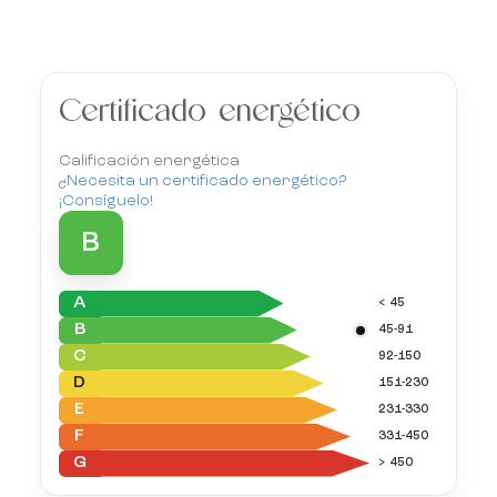
Certificado energético
Calificación energética
¿Necesita un certificado energético?
¡Consíguelo!
B
A
< 45
B
45-91
C
92-150
D
151-230
E
231-330
F
331-450
G
> 450