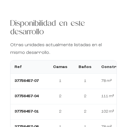
Disponibilidad en este
desarrollo
Otras unidades actualmente listadas en el
mismo desarrollo.
Ref
Camas
Baños
Construcci
37756457-07
1
1
78 m²
37756457-04
2
2
111 m²
37756457-01
2
2
102 m²
37756457-08
1
1
78 m²