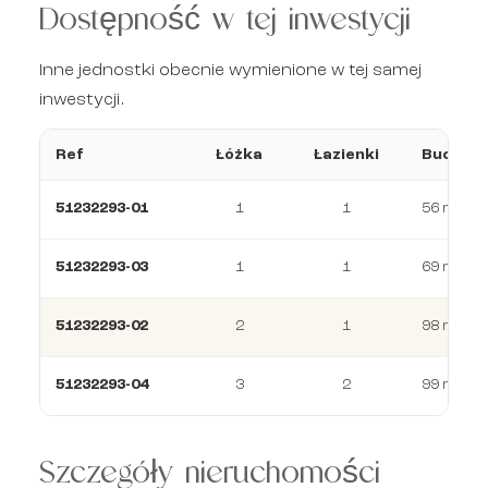
Dostępność w tej inwestycji
Inne jednostki obecnie wymienione w tej samej
inwestycji.
Ref
Łóżka
Łazienki
Budowa
51232293-01
1
1
56 m²
51232293-03
1
1
69 m²
51232293-02
2
1
98 m²
51232293-04
3
2
99 m²
Szczegóły nieruchomości