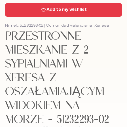
Aktualności
Add to my wishlist
Kontakt
Nr ref.: 51232293-02 | Comunidad Valenciana | Xeresa
PRZESTRONNE
Bel mij terug
Bel mij terug
MIESZKANIE Z 2
SYPIALNIAMI W
Akceptuję politykę cookies, politykę
Akceptuję politykę cookies, politykę
prywatności oraz regulamin.
prywatności oraz regulamin.
XERESA Z
OSZAŁAMIAJĄCYM
Zapisz się do naszego newslettera.
Zapisz się do naszego newslettera.
WIDOKIEM NA
MORZE - 51232293-02