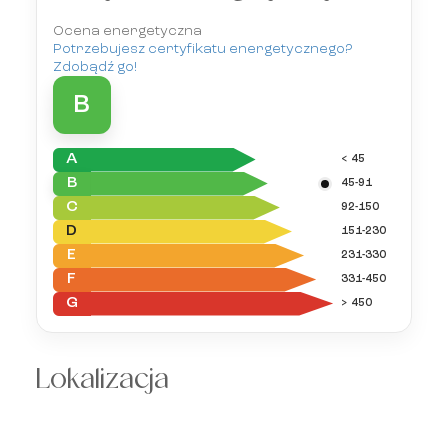
Ocena energetyczna
Potrzebujesz certyfikatu energetycznego?
Zdobądź go!
B
A
< 45
B
45-91
C
92-150
D
151-230
E
231-330
F
331-450
G
> 450
Lokalizacja