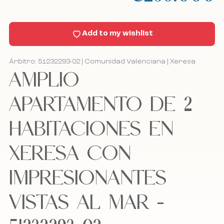
Noticias
Add to my wishlist
Contacto
Árbitro: 51232293-02 | Comunidad Valenciana | Xeresa
AMPLIO
Bel mij terug
Bel mij terug
APARTAMENTO DE 2
HABITACIONES EN
Acepto la política de cookies, la política de
Acepto la política de cookies, la política de
privacidad y los términos y condiciones.
privacidad y los términos y condiciones.
XERESA CON
IMPRESIONANTES
Suscríbete a nuestro boletín.
Suscríbete a nuestro boletín.
VISTAS AL MAR -