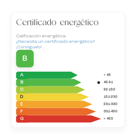
Certificado energético
Calificación energética
¿Necesita un certificado energético?
¡Consíguelo!
B
A
< 45
B
45-91
C
92-150
D
151-230
E
231-330
F
331-450
G
> 450