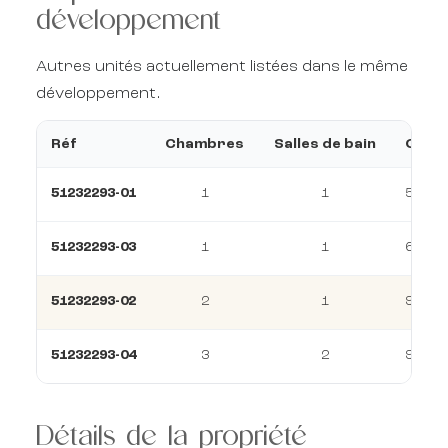
développement
Autres unités actuellement listées dans le même
développement.
Réf
Chambres
Salles de bain
Const
51232293-01
1
1
56 m²
51232293-03
1
1
69 m²
51232293-02
2
1
98 m²
51232293-04
3
2
99 m²
Détails de la propriété