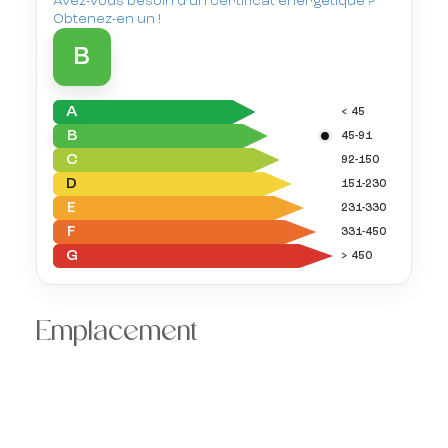
Avez-vous besoin d'un certificat énergétique ?
Obtenez-en un !
B
A
< 45
B
45-91
C
92-150
D
151-230
E
231-330
F
331-450
G
> 450
Emplacement