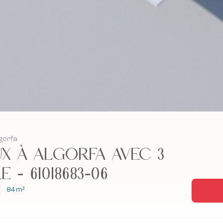
lgorfa
X À ALGORFA AVEC 3
- 61018683-06
84 m²