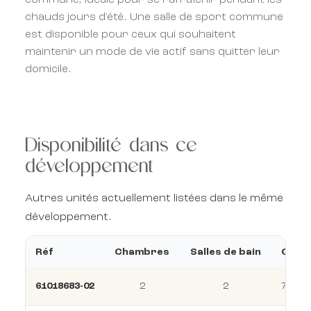
commune, idéale pour se rafraîchir pendant les
chauds jours d'été. Une salle de sport commune
est disponible pour ceux qui souhaitent
maintenir un mode de vie actif sans quitter leur
domicile.
Disponibilité dans ce
développement
Autres unités actuellement listées dans le même
développement.
Réf
Chambres
Salles de bain
Const
61018683-02
2
2
73 m²