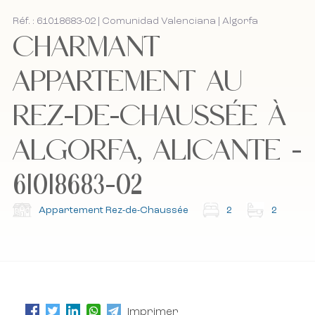
Contact
Réf. : 61018683-02 | Comunidad Valenciana | Algorfa
CHARMANT
Bel mij terug
Bel mij terug
APPARTEMENT AU
REZ-DE-CHAUSSÉE À
J'accepte la politique de cookies, la politique de
J'accepte la politique de cookies, la politique de
confidentialité et les conditions générales.
confidentialité et les conditions générales.
ALGORFA, ALICANTE -
61018683-02
Abonnez-vous à notre newsletter.
Abonnez-vous à notre newsletter.
Appartement Rez-de-Chaussée
2
2
Imprimer