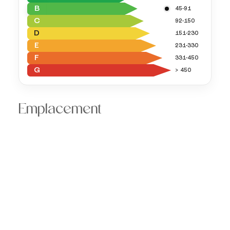
B
45-91
C
92-150
D
151-230
E
231-330
F
331-450
G
> 450
Emplacement