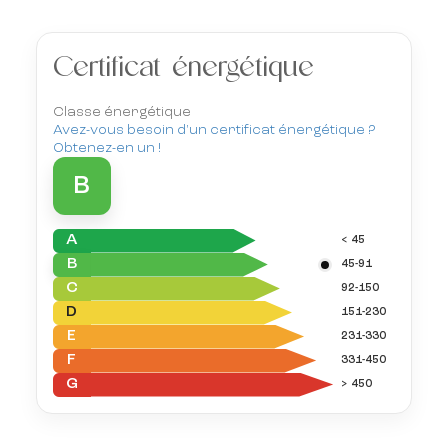
Certificat énergétique
Classe énergétique
Avez-vous besoin d'un certificat énergétique ?
Obtenez-en un !
B
A
< 45
B
45-91
C
92-150
D
151-230
E
231-330
F
331-450
G
> 450