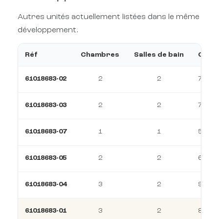
Autres unités actuellement listées dans le même
développement.
Réf
Chambres
Salles de bain
Const
61018683-02
2
2
73 m²
61018683-03
2
2
79 m²
61018683-07
1
1
57 m²
61018683-05
2
2
69 m²
61018683-04
3
2
93 m²
61018683-01
3
2
89 m²