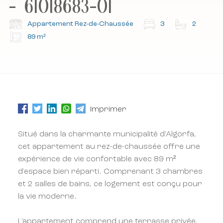
- 61018683-01
Abonnez-vous à notre newsletter.
Abonnez-vous à notre newsletter.
Appartement Rez-de-Chaussée
3
2
89 m²
Imprimer
Situé dans la charmante municipalité d'Algorfa,
cet appartement au rez-de-chaussée offre une
expérience de vie confortable avec 89 m²
d'espace bien réparti. Comprenant 3 chambres
et 2 salles de bains, ce logement est conçu pour
la vie moderne.
L'appartement comprend une terrasse privée,