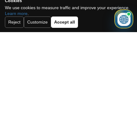
Cookies
We use cookies to measure traffic and improve your experience.
Learn more
.
Reject
Customize
Accept all
Need a mortgage for this
property?
Get mortgage advice before booking
your viewing.
Get mortgage advice