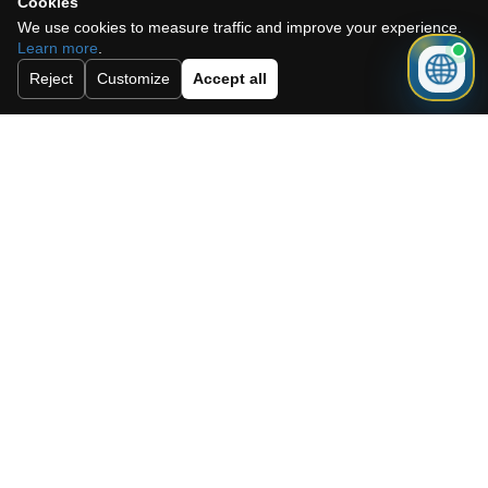
Cookies
We use cookies to measure traffic and improve your experience.
Learn more
.
Reject
Customize
Accept all
Need a mortgage for this
property?
Get mortgage advice before booking
your viewing.
Get mortgage advice