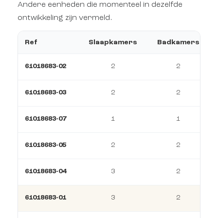
Andere eenheden die momenteel in dezelfde
ontwikkeling zijn vermeld.
Ref
Slaapkamers
Badkamers
61018683-02
2
2
61018683-03
2
2
61018683-07
1
1
61018683-05
2
2
61018683-04
3
2
61018683-01
3
2