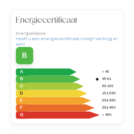
Energiecertificaat
Energieklasse
Heeft u een energiecertificaat nodig? Verkrijg er
een!
B
A
< 45
B
45-91
C
92-150
D
151-230
E
231-330
F
331-450
G
> 450