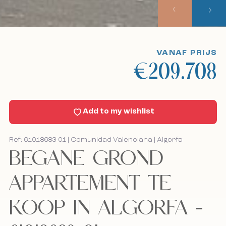
Onze aanpak
Bekijk excursies
VANAF PRIJS
€209.708
Sell With Us
Nieuws
Add to my wishlist
Contact
Ref: 61018683-01 | Comunidad Valenciana | Algorfa
BEGANE GROND
Bel mij terug
Bel mij terug
APPARTEMENT TE
KOOP IN ALGORFA -
Ik accepteer het cookiebeleid, het privacybeleid
Ik accepteer het cookiebeleid, het privacybeleid
en de algemene voorwaarden.
en de algemene voorwaarden.