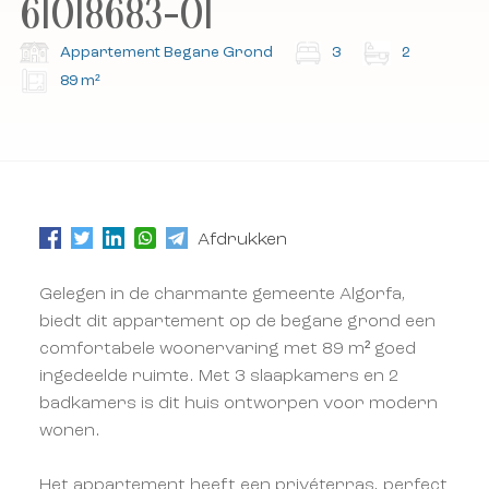
61018683-01
Abonneer u op onze nieuwsbrief.
Abonneer u op onze nieuwsbrief.
Appartement Begane Grond
3
2
89 m²
Afdrukken
Gelegen in de charmante gemeente Algorfa,
biedt dit appartement op de begane grond een
comfortabele woonervaring met 89 m² goed
ingedeelde ruimte. Met 3 slaapkamers en 2
badkamers is dit huis ontworpen voor modern
wonen.
Het appartement heeft een privéterras, perfect