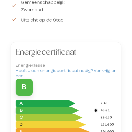
Gemeenschappelijk
Zwembad
Uitzicht op de Stad
Energiecertificaat
Energieklasse
Heeft u een energiecertificaat nodig? Verkrijg er
een!
B
A
< 45
B
45-91
C
92-150
D
151-230
E
231-330