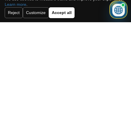
Learn more
.
Abonneer u op onze nieuwsbrief.
Reject
Customize
Accept all
Versturen
Need a mortgage for this
property?
Get mortgage advice before booking
your viewing.