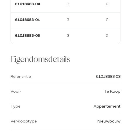
61018683-04
3
2
61018683-01
3
2
61018683-06
3
2
Eigendomsdetails
Referentie
61018683-03
Voor
Te Koop
Type
Appartement
Verkooptype
Nieuwbouw