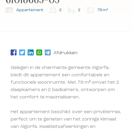
Abonneer u op onze nieuwsbrief.
Abonneer u op onze nieuwsbrief.
Appartement
2
2
79 m²
Afdrukken
Gelegen in de charmante gemeente Algorfa,
biedt dit appartement een comfortabele en
functionele woonruimte. Met 79 m² omvat het 2
slaapkamers en 2 badkamers, ontworpen om
het comfort te maximaliseren.
Het appartement beschikt over een privéterras,
perfect om te genieten van het zonnige klimaat
van Algorfa. Kwaliteitsafwerkingen en