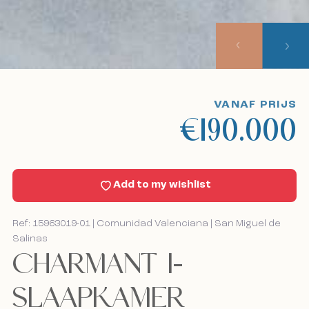
Over ons
Onze aanpak
Bekijk excursies
VANAF PRIJS
€190.000
Sell With Us
Nieuws
Add to my wishlist
Contact
Ref: 15963019-01 | Comunidad Valenciana | San Miguel de
Salinas
Bel mij terug
Bel mij terug
CHARMANT 1-
SLAAPKAMER