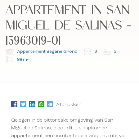
APPARTEMENT IN SAN
Ik accepteer het cookiebeleid, het privacybeleid
Ik accepteer het cookiebeleid, het privacybeleid
en de algemene voorwaarden.
en de algemene voorwaarden.
MIGUEL DE SALINAS -
Abonneer u op onze nieuwsbrief.
Abonneer u op onze nieuwsbrief.
15963019-01
Appartement Begane Grond
3
2
88 m²
Afdrukken
Gelegen in de pittoreske omgeving van San
Miguel de Salinas, biedt dit 1-slaapkamer
appartement een comfortabele woonruimte van