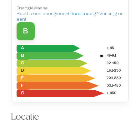
Energieklasse
Heeft u een energiecertificaat nodig? Verkrijg er
een!
B
A
< 45
B
45-91
C
92-150
D
151-230
E
231-330
F
331-450
G
> 450
Locatie