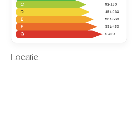
C
92-150
D
151-230
E
231-330
F
331-450
G
> 450
Locatie