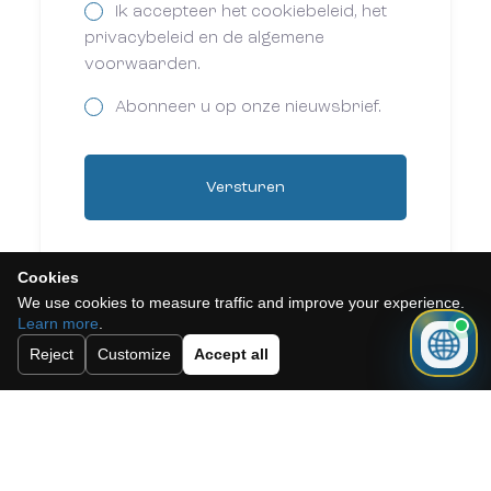
Ik accepteer het cookiebeleid, het
privacybeleid en de algemene
voorwaarden.
Abonneer u op onze nieuwsbrief.
Versturen
Cookies
We use cookies to measure traffic and improve your experience.
Learn more
.
Reject
Customize
Accept all
Need a mortgage for this
property?