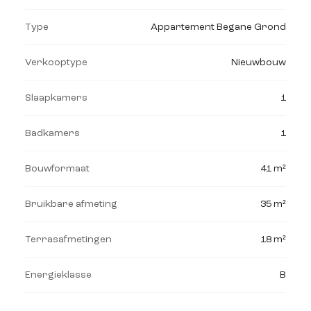
Type
Appartement Begane Grond
Verkooptype
Nieuwbouw
Slaapkamers
1
Badkamers
1
Bouwformaat
41 m²
Bruikbare afmeting
35 m²
Terrasafmetingen
18 m²
Energieklasse
B