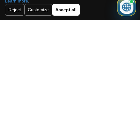
Learn more
.
Versturen
Reject
Customize
Accept all
Need a mortgage for this
property?
Get mortgage advice before booking
your viewing.
Get mortgage advice