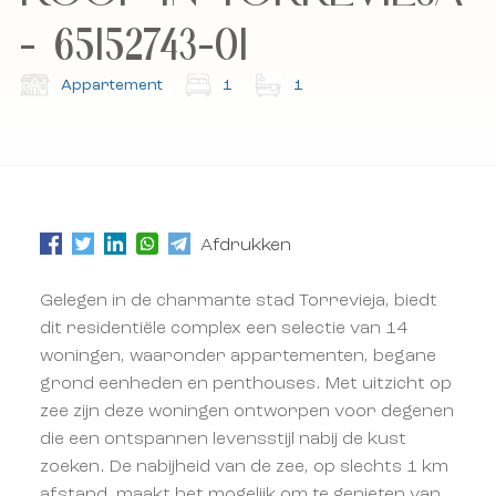
- 65152743-01
Abonneer u op onze nieuwsbrief.
Abonneer u op onze nieuwsbrief.
Appartement
1
1
Afdrukken
Gelegen in de charmante stad Torrevieja, biedt
dit residentiële complex een selectie van 14
woningen, waaronder appartementen, begane
grond eenheden en penthouses. Met uitzicht op
zee zijn deze woningen ontworpen voor degenen
die een ontspannen levensstijl nabij de kust
zoeken. De nabijheid van de zee, op slechts 1 km
afstand, maakt het mogelijk om te genieten van