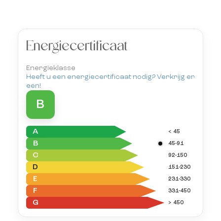
Energiecertificaat
Energieklasse
Heeft u een energiecertificaat nodig? Verkrijg er
een!
B
A
< 45
B
45-91
C
92-150
D
151-230
E
231-330
F
331-450
G
> 450