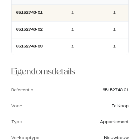
65152743-01
1
1
65152743-02
1
1
65152743-03
1
1
Eigendomsdetails
Referentie
65152743-01
Voor
Te Koop
Type
Appartement
Verkooptype
Nieuwbouw