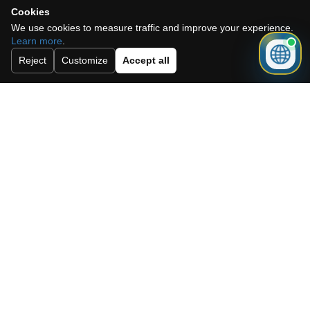
Cookies
Versturen
We use cookies to measure traffic and improve your experience.
Learn more
.
Reject
Customize
Accept all
Need a mortgage for this
property?
Get mortgage advice before booking
your viewing.
Get mortgage advice