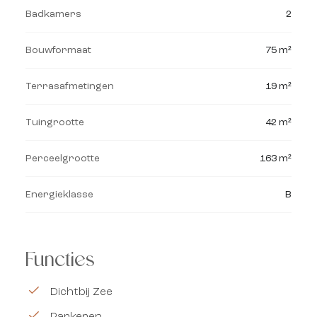
Badkamers
2
Bouwformaat
75 m²
Terrasafmetingen
19 m²
Tuingrootte
42 m²
Perceelgrootte
163 m²
Energieklasse
B
Functies
Dichtbij Zee