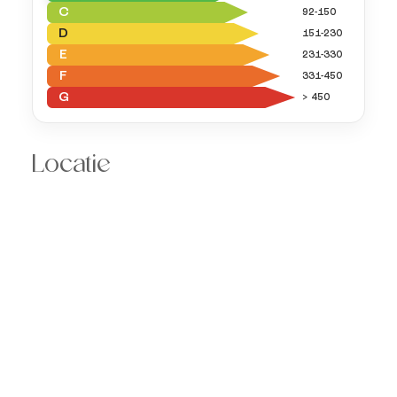
C
92-150
D
151-230
E
231-330
F
331-450
G
> 450
Locatie