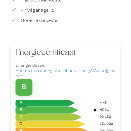
Ingebouwde Kasten
Privégarage: 1
Groene Gebieden
Energiecertificaat
Energieklasse
Heeft u een energiecertificaat nodig? Verkrijg er
een!
B
A
< 45
B
45-91
C
92-150
D
151-230