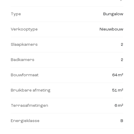
Type
Bungalow
Verkooptype
Nieuwbouw
Slaapkamers
2
Badkamers
2
Bouwformaat
64 m²
Bruikbare afmeting
51 m²
Terrasafmetingen
6 m²
Energieklasse
B