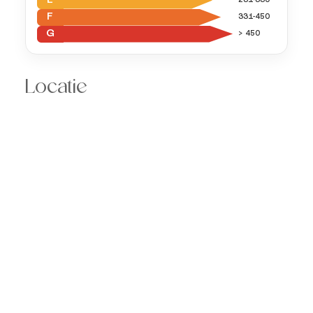
E
231-330
F
331-450
G
> 450
Locatie