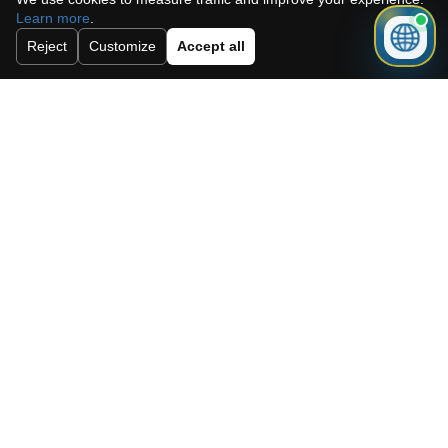
Learn more
.
Reject
Customize
Accept all
Need a mortgage for this
property?
Get mortgage advice before booking
your viewing.
Get mortgage advice