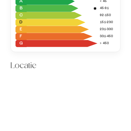
A
< 45
B
45-91
C
92-150
D
151-230
E
231-330
F
331-450
G
> 450
Locatie