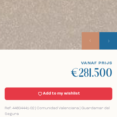
Onze aanbiedingen
Over ons
Onze aanpak
Bekijk excursies
VANAF PRIJS
€281.500
Sell With Us
Nieuws
Add to my wishlist
Contact
Ref: 44604441-02 | Comunidad Valenciana | Guardamar del
Segura
Bel mij terug
Bel mij terug