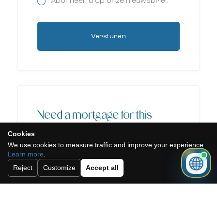
Abonneer u op onze nieuwsbrief.
Versturen
Need a mortgage for this
property?
Cookies
We use cookies to measure traffic and improve your experience.
Learn more
.
Reject
Customize
Accept all
Get mortgage advice before booking
your viewing.