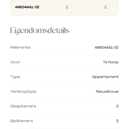
44604441-02
2
2
Eigendomsdetails
Referentie
44604441-02
Voor
Te Koop
Type
Appartement
Verkooptype
Nieuwbouw
Slaapkamers
2
Badkamers
2