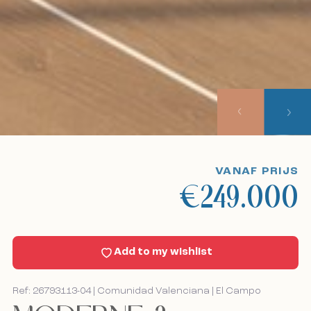
Onze aanbiedingen
Over ons
Onze aanpak
Bekijk excursies
VANAF PRIJS
€249.000
Sell With Us
Nieuws
Add to my wishlist
Contact
Ref: 26793113-04 | Comunidad Valenciana | El Campo