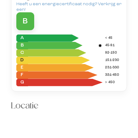
Heeft u een energiecertificaat nodig? Verkrijg er
een!
B
A
< 45
B
45-91
C
92-150
D
151-230
E
231-330
F
331-450
G
> 450
Locatie