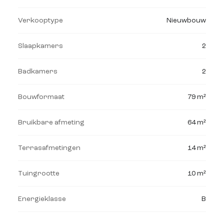
Verkooptype
Nieuwbouw
Slaapkamers
2
Badkamers
2
Bouwformaat
79 m²
Bruikbare afmeting
64 m²
Terrasafmetingen
14 m²
Tuingrootte
10 m²
Energieklasse
B