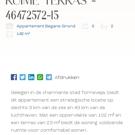
RUIME TERRAS -
46472572-15
Abonneer u op onze nieuwsbrief.
Abonneer u op onze nieuwsbrief.
Appartement Begane Grond
3
2
142 m²
Afdrukken
Gelegen in de charmante stad Torrevieja, biedt
dit appartement een strategische locatie op
slechts 3 km van de zee en 43 km van de
luchthaven. Met een oppervlakte van 102 m² en
een terras van 23 m² biedt de woning voldoende
ruimte voor comfortabel wonen.