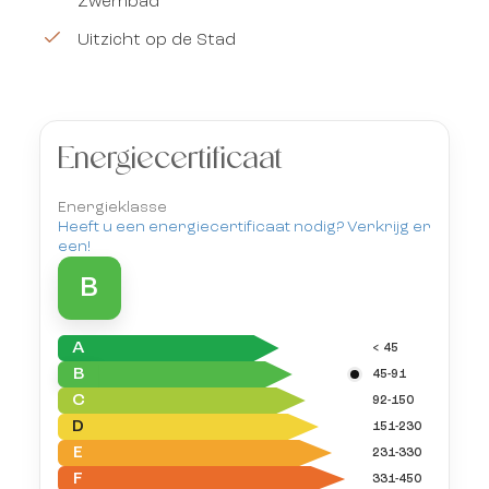
Zwembad
Uitzicht op de Stad
Energiecertificaat
Energieklasse
Heeft u een energiecertificaat nodig? Verkrijg er
een!
B
A
< 45
B
45-91
C
92-150
D
151-230
E
231-330
F
331-450