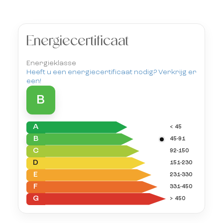
Energiecertificaat
Energieklasse
Heeft u een energiecertificaat nodig? Verkrijg er
een!
B
A
< 45
B
45-91
C
92-150
D
151-230
E
231-330
F
331-450
G
> 450