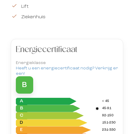
Lift
Ziekenhuis
Energiecertificaat
Energieklasse
Heeft u een energiecertificaat nodig? Verkrijg er
een!
B
A
< 45
B
45-91
C
92-150
D
151-230
E
231-330