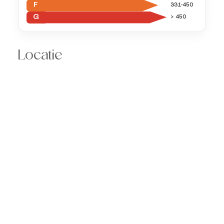
F
331-450
G
> 450
Locatie