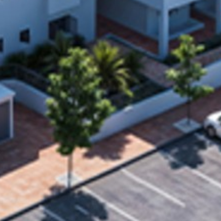
Spaan
Spaan
es
Sell With Us
Wij contacteren u vrijbl
Wij contacteren u vrijbl
Contact
Wilt u graag dat wij u o
Wilt u graag dat wij u o
binnen de 24u nemen wi
binnen de 24u nemen wi
uw zoektocht naar uw d
uw zoektocht naar uw d
rivacybeleid en de
rivacybeleid en de