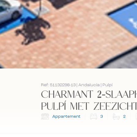
Ref: 51132298-13 | Andalucía | Pulpí
CHARMANT 2-SLAAP
PULPÍ MET ZEEZICHT -
Appartement
3
2