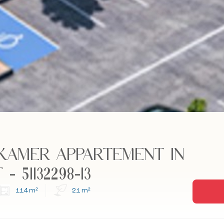
KAMER APPARTEMENT IN
 51132298-13
114 m²
21 m²